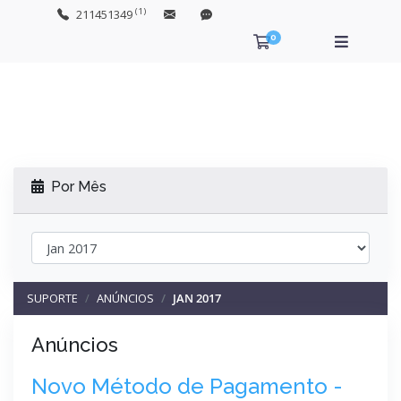
(1)
211451349
0
Carrinho de Com
Por Mês
SUPORTE
ANÚNCIOS
JAN 2017
Anúncios
Novo Método de Pagamento -