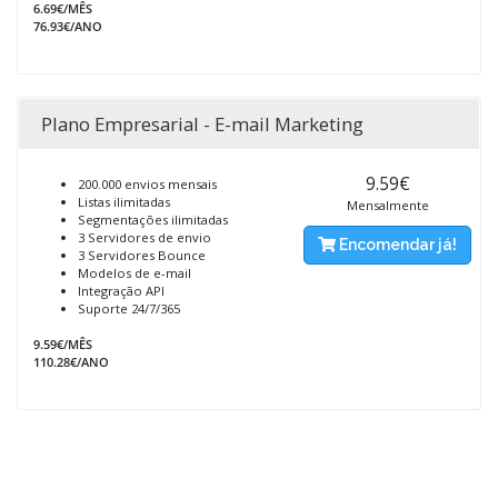
6.69€/MÊS
76.93€/ANO
Plano Empresarial - E-mail Marketing
9.59€
200.000 envios mensais
Listas ilimitadas
Mensalmente
Segmentações ilimitadas
3 Servidores de envio
Encomendar já!
3 Servidores Bounce
Modelos de e-mail
Integração API
Suporte 24/7/365
9.59€/MÊS
110.28€/ANO