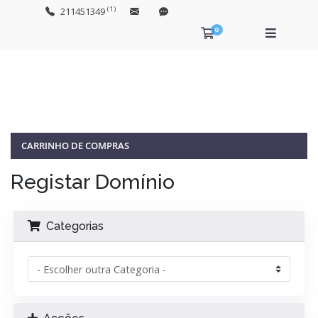
(1)
211451349
0
Carrinho de Com
CARRINHO DE COMPRAS
Registar Domínio
Categorias