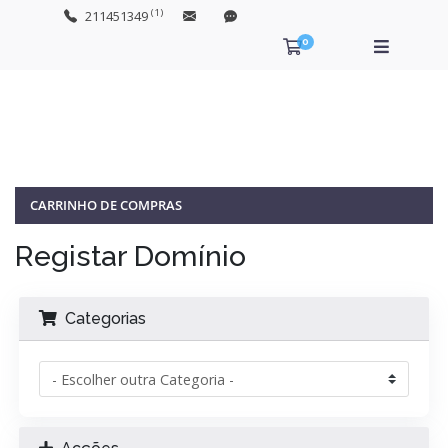
(1)
211451349
0
Carrinho de Com
CARRINHO DE COMPRAS
Registar Domínio
Categorias