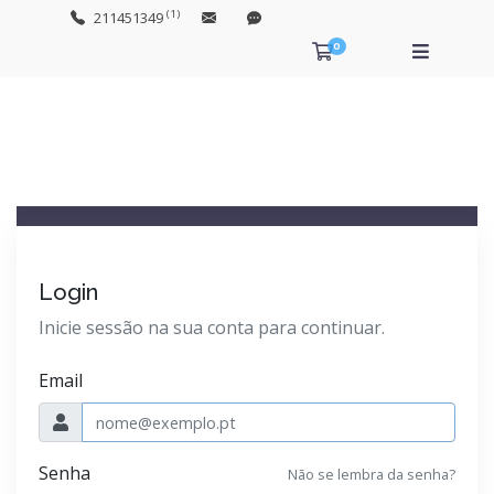
(1)
211451349
0
Carrinho de Com
Login
Inicie sessão na sua conta para continuar.
Email
Senha
Não se lembra da senha?