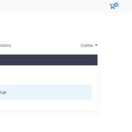
0
Carrin
nosco
Conta
rar