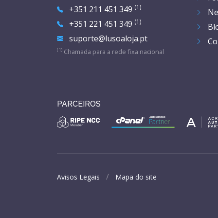
(1)
+351 211 451 349
Ne
(1)
+351 221 451 349
Bl
suporte@lusoaloja.pt
Co
(1)
Chamada para a rede fixa nacional
PARCEIROS
Avisos Legais
Mapa do site