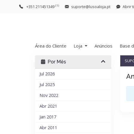
(1)
+351 211451349
suporte@lusoaloja.pt
Abrir t
Área do Cliente
Loja
Anúncios
Base d
SUP
Por Mês
Jul 2026
An
Jul 2025
Nov 2022
Abr 2021
Jan 2017
Abr 2011